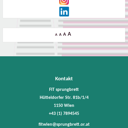
A
A
A
A
Kontakt
FIT sprungbrett
Hütteldorfer Str. 81b/1/4
1150 Wien
+43 (1) 7894545
fitwien@sprungbrett.or.at