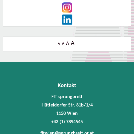
A
A
A
A
Kontakt
FIT sprungbrett
Hütteldorfer Str. 81b/1/4
1150 Wien
+43 (1) 7894545
fitwien@sprungbrett.or.at