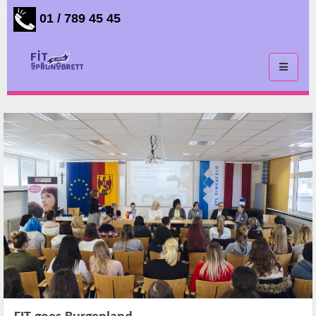
01 / 789 45 45
Toggle
navigati