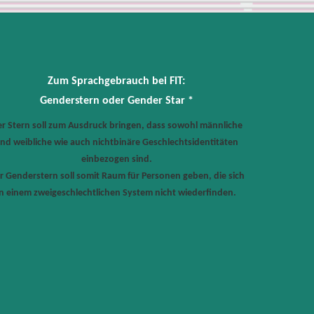
Zum Sprachgebrauch bei FIT:
Genderstern oder Gender Star *
r Stern soll zum Ausdruck bringen, dass sowohl männliche
nd weibliche wie auch nichtbinäre Geschlechtsidentitäten
einbezogen sind.
r Genderstern soll somit Raum für Personen geben, die sich
in einem zweigeschlechtlichen System nicht wiederfinden.