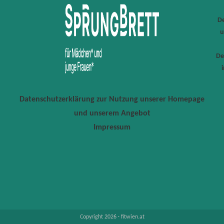
De
u
De
Datenschutzerklärung zur Nutzung unserer Homepage
und unserem Angebot
Impressum
Copyright 2026 · fitwien.at