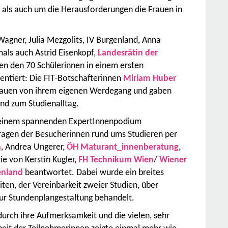
 als auch um die Herausforderungen die Frauen in
agner, Julia Mezgolits, IV Burgenland, Anna
als auch Astrid Eisenkopf,
Landesrätin der
en den 70 Schülerinnen in einem ersten
ntiert: Die FIT-Botschafterinnen
Miriam Huber
rauen von ihrem eigenen Werdegang und gaben
nd zum Studienalltag.
t einem spannenden ExpertInnenpodium
agen der Besucherinnen rund ums Studieren per
n
, Andrea Ungerer,
ÖH Maturant_innenberatung
,
e von Kerstin Kugler,
FH Technikum Wien
/
Wiener
enland
beantwortet. Dabei wurde ein breites
ten, der Vereinbarkeit zweier Studien, über
n zur Stundenplangestaltung behandelt.
durch ihre Aufmerksamkeit und die vielen, sehr