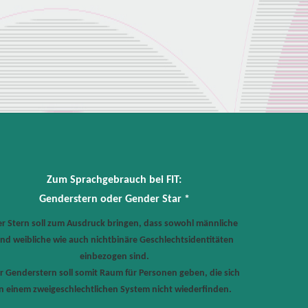
Zum Sprachgebrauch bei FIT:
Genderstern oder Gender Star *
r Stern soll zum Ausdruck bringen, dass sowohl männliche
nd weibliche wie auch nichtbinäre Geschlechtsidentitäten
einbezogen sind.
r Genderstern soll somit Raum für Personen geben, die sich
in einem zweigeschlechtlichen System nicht wiederfinden.