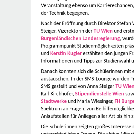
Veranstaltung ebenso um Karrierechancen,
der Technik begegnen.
Nach der Eröffnung durch Direktor Stefan W
Steiger, Vizerektorin der
TU Wien
und erstm
Burgenländischen Landesregierung
, wurd
Programmpunkt Studienmöglichkeiten präse
und
Kerstin Kugler
erzählten den jungen F
Informationen und Tipps zur Studienwahl u
Danach konnten sich die Schülerinnen mi
austauschen. In der SMS-Lounge wurden Fr
SMS gestellt und von Anna Steiger
TU Wie
Karl Kirchhofer,
Stipendienstelle Wien
sowi
Stadtwerke
und Maria Wiesinger,
FH Burg
Spektrum an Fragen, von Beihilfemöglichkei
Anlaufstellen für Anliegen aller Art bis hi
Die Schülerinnen zeigten großes Interesse 