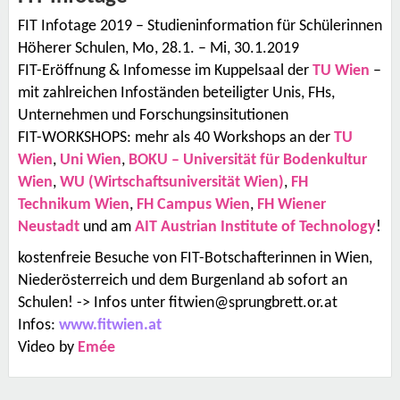
FIT Infotage 2019 – Studieninformation für Schülerinnen
Höherer Schulen, Mo, 28.1. – Mi, 30.1.2019
FIT-Eröffnung & Infomesse im Kuppelsaal der
TU Wien
–
mit zahlreichen Infoständen beteiligter Unis, FHs,
Unternehmen und Forschungsinsitutionen
FIT-WORKSHOPS: mehr als 40 Workshops an der
TU
Wien
,
Uni Wien
,
BOKU – Universität für Bodenkultur
Wien
,
WU (Wirtschaftsuniversität Wien)
,
FH
Technikum Wien
,
FH Campus Wien
,
FH Wiener
Neustadt
und am
AIT Austrian Institute of Technolog
y
!
kostenfreie Besuche von FIT-Botschafterinnen in Wien,
Niederösterreich und dem Burgenland ab sofort an
Schulen! -> Infos unter fitwien@sprungbrett.or.at
Infos:
www.fitwien.at
Video by
Emée