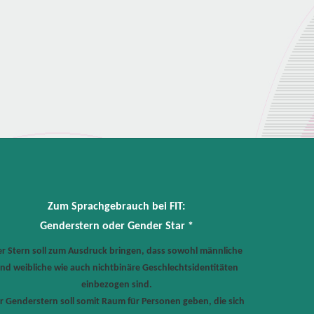
Zum Sprachgebrauch bei FIT:
Genderstern oder Gender Star *
r Stern soll zum Ausdruck bringen, dass sowohl männliche
nd weibliche wie auch nichtbinäre Geschlechtsidentitäten
einbezogen sind.
r Genderstern soll somit Raum für Personen geben, die sich