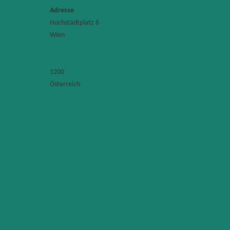
Adresse
Hochstädtplatz 6
Bu
Wien
fü
Ve
In
un
Te
Ho
1200
6
Österreich
12
-
Wi
K
F
s
H
St
8
1
W
+
(1
7