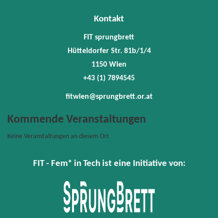
+43
(1)
Kontakt
78945
fitwie
FIT sprungbrett
Hütteldorfer Str. 81b/1/4
1150 Wien
+43 (1) 7894545
fitwien@sprungbrett.or.at
Kommende Veranstaltungen
Keine Veranstaltungen an diesem Ort
FIT - Fem* in Tech ist eine Initiative von: