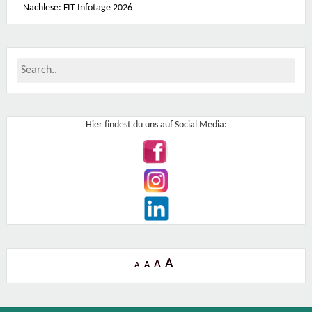
Nachlese: FIT Infotage 2026
0
3
4
3
0
-
T
u
l
l
n
Hier findest du uns auf Social Media:
A
A
A
A