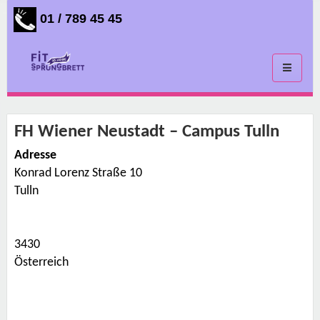
01 / 789 45 45
Toggle
navigati
FH Wiener Neustadt – Campus Tulln
Adresse
Konrad Lorenz Straße 10
F
H
Tulln
W
i
e
n
e
3430
r
N
Österreich
e
u
s
t
a
d