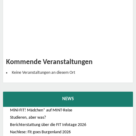
t
–
C
a
m
p
u
s
T
u
l
l
n
K
Kommende Veranstaltungen
o
n
r
Keine Veranstaltungen an diesem Ort
a
d
L
o
r
e
NEWS
n
z
S
MiNi-FIT! Mädchen* auf MINT-Reise
t
Studieren, aber was?
r
a
Berichterstattung über die FIT Infotage 2026
ß
e
Nachlese: Fit goes Burgenland 2026
1