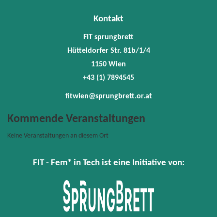
fitwie
Kontakt
FIT sprungbrett
Hütteldorfer Str. 81b/1/4
1150 Wien
+43 (1) 7894545
fitwien@sprungbrett.or.at
Kommende Veranstaltungen
Keine Veranstaltungen an diesem Ort
FIT - Fem* in Tech ist eine Initiative von: