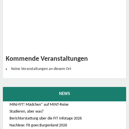
r
s
i
t
ä
t
W
i
e
n
K
a
r
l
Kommende Veranstaltungen
s
p
l
Keine Veranstaltungen an diesem Ort
a
t
z
1
3
1
NEWS
0
4
0
MiNi-FIT! Mädchen* auf MINT-Reise
-
Studieren, aber was?
W
i
Berichterstattung über die FIT Infotage 2026
e
n
Nachlese: Fit goes Burgenland 2026