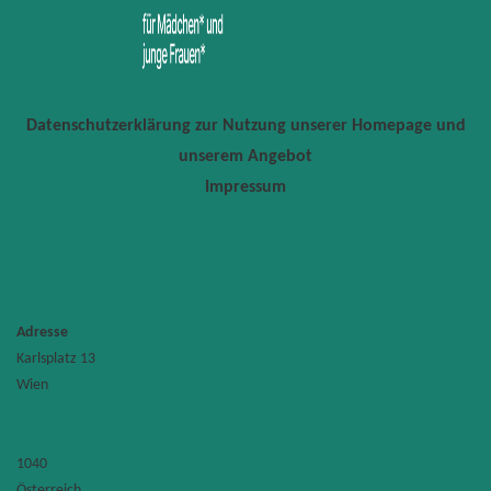
Datenschutzerklärung zur Nutzung unserer Homepage und
unserem Angebot
Impressum
Adresse
Karlsplatz 13
Technis
Wien
Universi
Wien
Karlsplat
13
1040
-
1040
Wien
Österreich