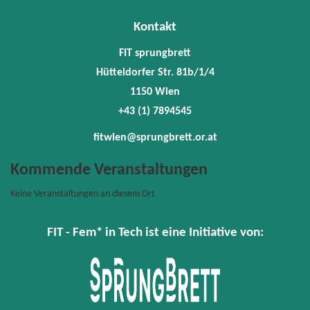
Wien
+43
Kontakt
(1)
78945
FIT sprungbrett
fitwie
Hütteldorfer Str. 81b/1/4
1150 Wien
+43 (1) 7894545
fitwien@sprungbrett.or.at
Kommende Veranstaltungen
Keine Veranstaltungen an diesem Ort
FIT - Fem* in Tech ist eine Initiative von: