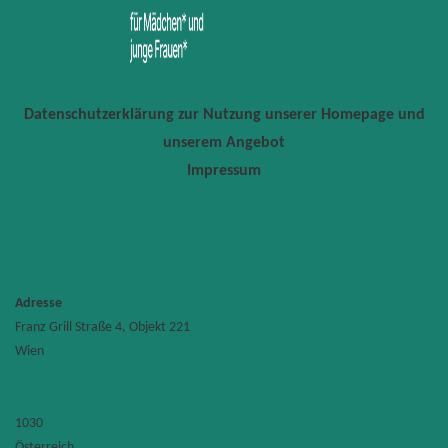
Datenschutzerklärung zur Nutzung unserer Homepage und
unserem Angebot
Impressum
Adresse
Franz Grill Straße 4, Objekt 221
TU
Wien
Wien
Labor
für
Fertigu
Franz
Grill
1030
Straße
Österreich