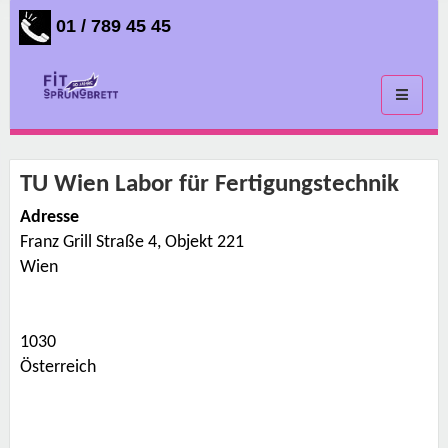
01 / 789 45 45
Toggle
navigati
TU Wien Labor für Fertigungstechnik
Adresse
Franz Grill Straße 4, Objekt 221
T
U
Wien
W
i
e
n
L
1030
a
b
Österreich
o
r
f
ü
r
F