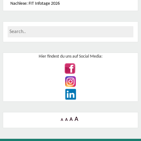
Nachlese: FIT Infotage 2026
4
,
O
b
j
e
k
t
2
2
1
1
Hier findest du uns auf Social Media:
0
3
0
-
W
i
e
n
A
A
A
A