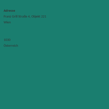
Adresse
Franz Grill Straße 4, Objekt 221
TU
Wien
Wien
Labor
für
Fertigu
Franz
Grill
1030
Straße
Österreich
4,
Objekt
221
1030
-
Wien
Konta
FIT
sprun
Hüttel
Str.
81b/1/
1150