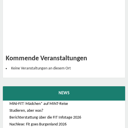
e
r
t
i
g
u
n
g
s
t
e
c
h
n
Kommende Veranstaltungen
i
k
F
Keine Veranstaltungen an diesem Ort
r
a
n
z
G
r
NEWS
i
l
l
MiNi-FIT! Mädchen* auf MINT-Reise
S
Studieren, aber was?
t
r
Berichterstattung über die FIT Infotage 2026
a
ß
Nachlese: Fit goes Burgenland 2026
e