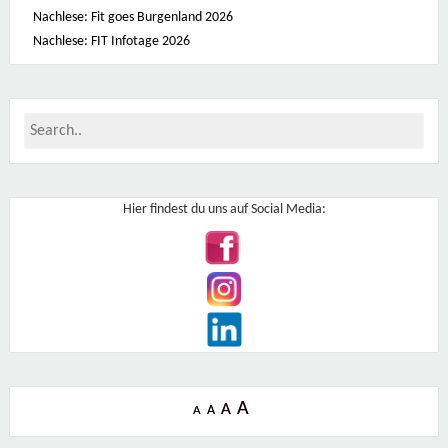
a
u
Nachlese: Fit goes Burgenland 2026
s
Nachlese: FIT Infotage 2026
P
e
t
e
r
-
J
o
r
d
a
n
Hier findest du uns auf Social Media:
-
S
t
r
a
ß
e
8
2
/
I
-
1
1
A
9
A
A
A
0
W