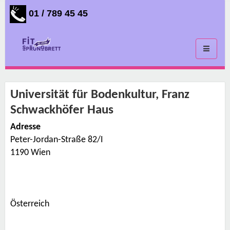
01 / 789 45 45
Toggle
navigati
Universität für Bodenkultur, Franz
Schwackhöfer Haus
Adresse
Peter-Jordan-Straße 82/I
U
n
1190 Wien
i
v
e
r
s
i
t
Österreich
ä
t
f