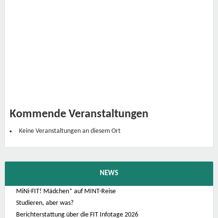
ü
r
B
o
d
e
n
k
u
l
t
u
r
,
F
r
a
Kommende Veranstaltungen
n
z
S
Keine Veranstaltungen an diesem Ort
c
h
w
a
c
k
NEWS
h
ö
f
MiNi-FIT! Mädchen* auf MINT-Reise
e
Studieren, aber was?
r
H
Berichterstattung über die FIT Infotage 2026