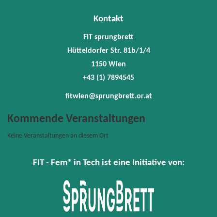
78945
fitwie
Kontakt
FIT sprungbrett
Hütteldorfer Str. 81b/1/4
1150 Wien
+43 (1) 7894545
fitwien@sprungbrett.or.at
Kommende Veranstaltungen
Keine Veranstaltungen an diesem Ort
FIT - Fem* in Tech ist eine Initiative von: