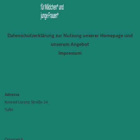
Datenschutzerklärung zur Nutzung unserer Homepage und
unserem Angebot
Impressum
Adresse
Konrad Lorenz Straße 24
Universi
Tulln
für
Bodenku
Wien
Konrad
Lorenz
Straße
24
Österreich