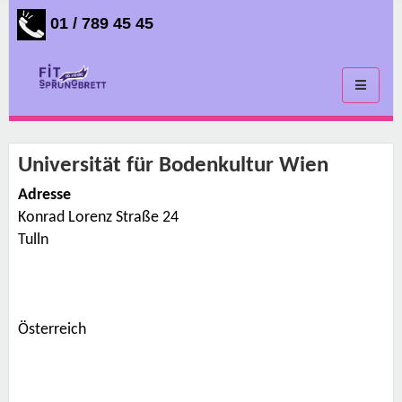
01 / 789 45 45
Toggle
navigati
Universität für Bodenkultur Wien
Adresse
Konrad Lorenz Straße 24
U
n
Tulln
i
v
e
r
s
i
t
Österreich
ä
t
f
ü
r
B