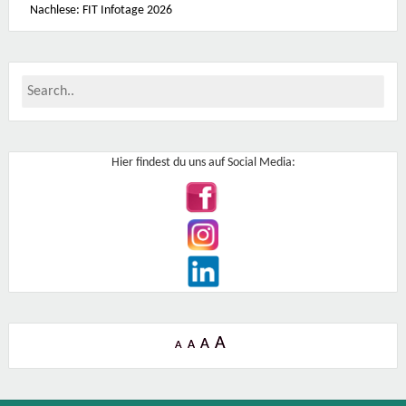
Nachlese: FIT Infotage 2026
2
4
-
T
u
l
l
n
Hier findest du uns auf Social Media:
A
A
A
A