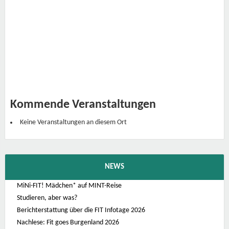
o
d
e
n
k
u
l
t
u
r
W
i
e
n
Kommende Veranstaltungen
K
o
n
Keine Veranstaltungen an diesem Ort
r
a
d
L
o
r
NEWS
e
n
z
MiNi-FIT! Mädchen* auf MINT-Reise
S
Studieren, aber was?
t
r
Berichterstattung über die FIT Infotage 2026
a
ß
Nachlese: Fit goes Burgenland 2026
e