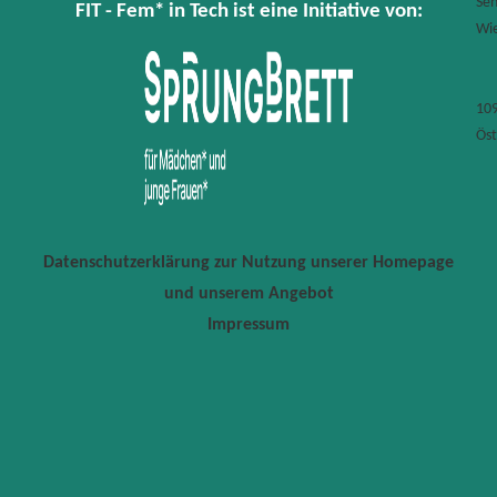
Sen
FIT - Fem* in Tech ist eine Initiative von:
iversität
en
Wi
nsengasse
90
en
10
Öst
ontakt
IT
prungbrett
ütteldorfer
r.
Datenschutzerklärung zur Nutzung unserer Homepage
1b/1/4
und unserem Angebot
150
ien
Impressum
43
)
894545
itwien@sprungbrett.or.at