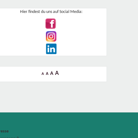
Hier findest du uns auf Social Media:
A
A
A
A
resse