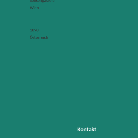
Sensengasse 8
Un
Wien
Wi
Se
8
10
-
Wi
1090
Österreich
K
F
s
H
St
8
1
W
+
(1
7
f
Kontakt