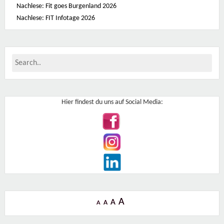
Nachlese: Fit goes Burgenland 2026
n
P
Nachlese: FIT Infotage 2026
o
r
t
i
e
r
b
e
i
m
E
Hier findest du uns auf Social Media:
i
n
g
a
n
g
T
ü
r
k
e
n
A
A
A
A
s
t
r