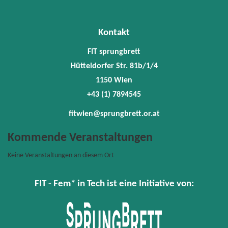
78945
fitwie
Kontakt
FIT sprungbrett
Hütteldorfer Str. 81b/1/4
1150 Wien
+43 (1) 7894545
fitwien@sprungbrett.or.at
Kommende Veranstaltungen
Keine Veranstaltungen an diesem Ort
FIT - Fem* in Tech ist eine Initiative von: