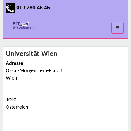
01 / 789 45 45
Toggle
navigati
Universität Wien
Adresse
Oskar-Morgenstern-Platz 1
U
n
Wien
i
v
e
r
s
1090
i
t
Österreich
ä
t
W
i
e
n