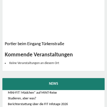
O
s
k
a
r
-
M
o
r
g
e
n
s
Portier beim Eingang Türkenstraße
t
e
r
Kommende Veranstaltungen
n
-
Keine Veranstaltungen an diesem Ort
P
l
a
t
z
1
1
NEWS
0
9
MiNi-FIT! Mädchen* auf MINT-Reise
0
-
Studieren, aber was?
W
i
Berichterstattung über die FIT Infotage 2026
e