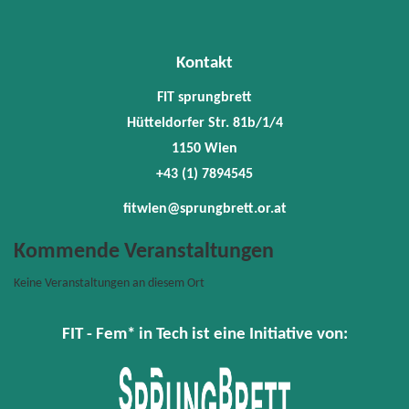
78945
fitwie
Kontakt
FIT sprungbrett
Hütteldorfer Str. 81b/1/4
1150 Wien
+43 (1) 7894545
fitwien@sprungbrett.or.at
Kommende Veranstaltungen
Keine Veranstaltungen an diesem Ort
FIT - Fem* in Tech ist eine Initiative von: