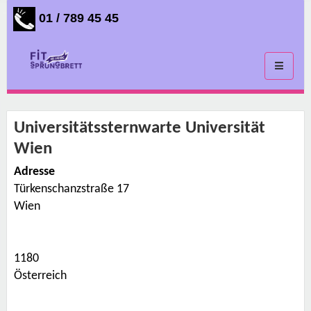
01 / 789 45 45
Toggle
navigati
Universitätssternwarte Universität
Wien
Adresse
Türkenschanzstraße 17
U
n
Wien
i
v
e
r
s
1180
i
t
Österreich
ä
t
s