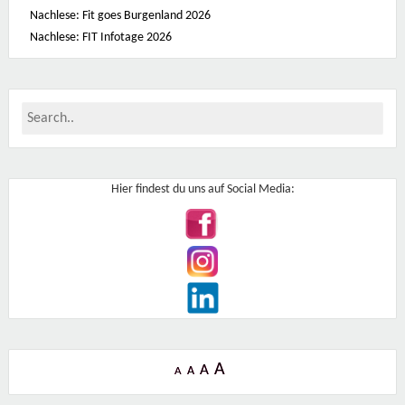
c
h
Nachlese: Fit goes Burgenland 2026
a
Nachlese: FIT Infotage 2026
n
z
s
t
r
a
ß
e
1
7
1
1
Hier findest du uns auf Social Media:
8
0
-
W
i
e
n
A
A
A
A