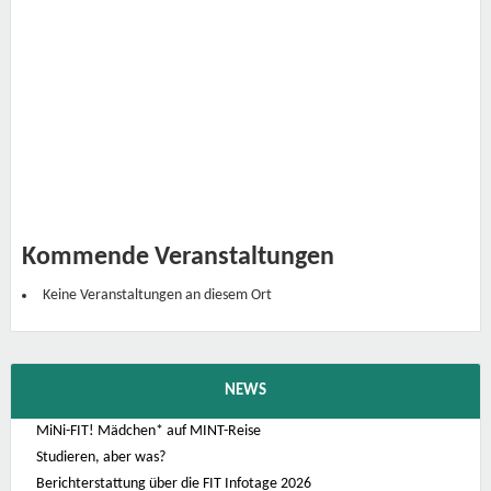
s
t
e
r
n
w
a
r
t
e
U
n
i
v
e
r
s
Kommende Veranstaltungen
i
t
ä
Keine Veranstaltungen an diesem Ort
t
W
i
e
n
T
NEWS
ü
r
k
MiNi-FIT! Mädchen* auf MINT-Reise
e
Studieren, aber was?
n
s
Berichterstattung über die FIT Infotage 2026