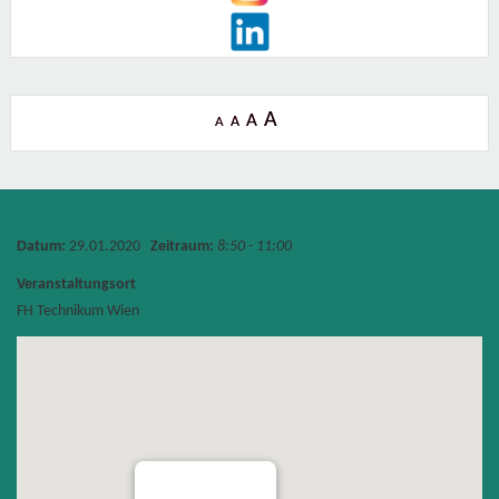
A
A
A
A
Datum:
29.01.2020
Zeitraum:
8:50 - 11:00
Veranstaltungsort
FH Technikum Wien