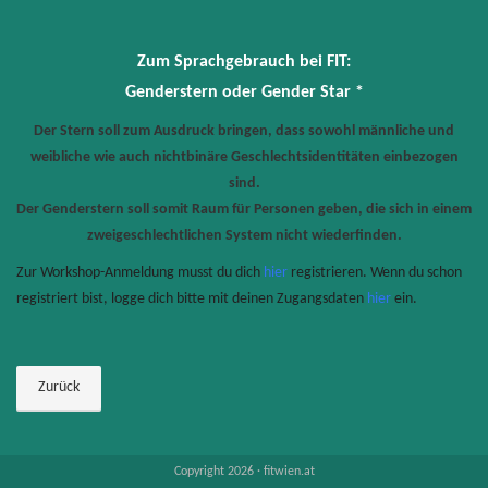
Zum Sprachgebrauch bei FIT:
Genderstern oder Gender Star *
Der Stern soll zum Ausdruck bringen, dass sowohl männliche und
weibliche wie auch nichtbinäre Geschlechtsidentitäten einbezogen
sind.
Der Genderstern soll somit Raum für Personen geben, die sich in einem
zweigeschlechtlichen System nicht wiederfinden.
Zur Workshop-Anmeldung musst du dich
hier
registrieren. Wenn du schon
registriert bist, logge dich bitte mit deinen Zugangsdaten
hier
ein.
Zurück
Copyright 2026 · fitwien.at