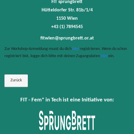
FIT sprungbrett
Hütteldorfer Str. 81b/1/4
1150 Wien
+43 (1) 7894545
fitwien@sprungbrett.or.at
Zur Workshop-Anmeldung musst du dich
hier
registrieren. Wenn du schon
registriert bist, logge dich bitte mit deinen Zugangsdaten
hier
ein.
Zurück
FIT - Fem* in Tech ist eine Initiative von: