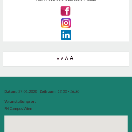
A
A
A
A
Datum:
27.01.2020
Zeitraum:
13:30 - 16:30
Veranstaltungsort
FH Campus Wien