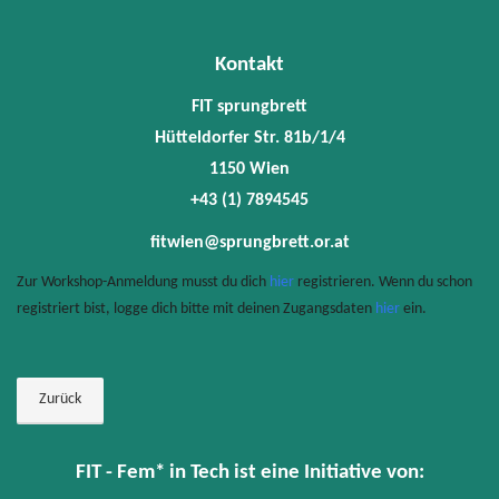
Kontakt
FIT sprungbrett
Hütteldorfer Str. 81b/1/4
1150 Wien
+43 (1) 7894545
fitwien@sprungbrett.or.at
Zur Workshop-Anmeldung musst du dich
hier
registrieren. Wenn du schon
registriert bist, logge dich bitte mit deinen Zugangsdaten
hier
ein.
Zurück
FIT - Fem* in Tech ist eine Initiative von: