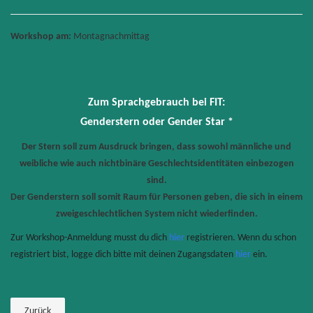
Workshop am:
Montagnachmittag
Zum Sprachgebrauch bei FIT:
Genderstern oder Gender Star *
Der Stern soll zum Ausdruck bringen, dass sowohl männliche und
weibliche wie auch nichtbinäre Geschlechtsidentitäten einbezogen
sind.
Der Genderstern soll somit Raum für Personen geben, die sich in einem
zweigeschlechtlichen System nicht wiederfinden.
Zur Workshop-Anmeldung musst du dich
hier
registrieren. Wenn du schon
registriert bist, logge dich bitte mit deinen Zugangsdaten
hier
ein.
Zurück