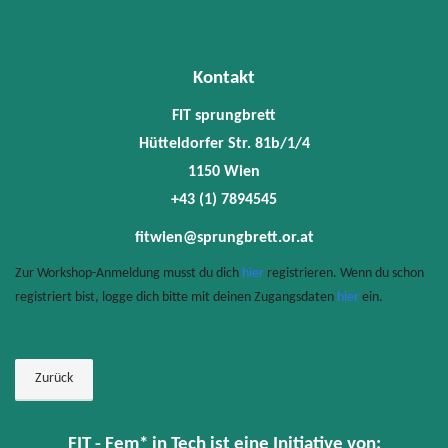
Kontakt
FIT sprungbrett
Hütteldorfer Str. 81b/1/4
1150 Wien
+43 (1) 7894545
fitwien@sprungbrett.or.at
Zur Workshop-Anmeldung musst du dich
hier
registrieren. Wenn du schon
registriert bist, logge dich bitte mit deinen Zugangsdaten
hier
ein.
Zurück
FIT - Fem* in Tech ist eine Initiative von: