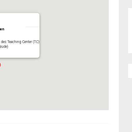
ien
 des Teaching Center (TC)
bäude)