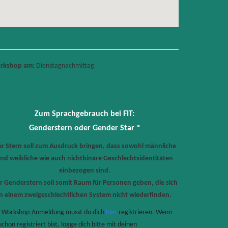
rkshop am:
Dienstagnachmittag
Zum Sprachgebrauch bei FIT:
Genderstern oder Gender Star *
r Stern soll zum Ausdruck bringen, dass sowohl männliche
nd weibliche wie auch nichtbinäre Geschlechtsidentitäten
einbezogen sind.
r Genderstern soll somit Raum für Personen geben, die sich
in einem zweigeschlechtlichen System nicht wiederfinden.
 Workshop-Anmeldung musst du dich
hier
registrieren. Wenn
schon registriert bist, logge dich bitte mit deinen