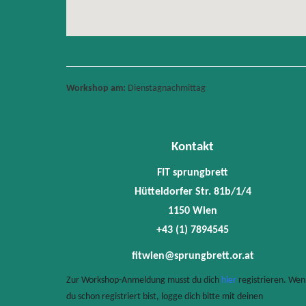
Workshop am:
Dienstagnachmittag
Kontakt
FIT sprungbrett
Hütteldorfer Str. 81b/1/4
1150 Wien
+43 (1) 7894545
fitwien@sprungbrett.or.at
Zur Workshop-Anmeldung musst du dich
hier
registrieren. Wen
du schon registriert bist, logge dich bitte mit deinen