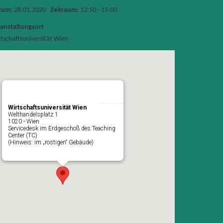
tum:
28.01.2020
Zeitraum:
12:50 - 15:00
anstaltungsort
tschaftsuniversität Wien
Wirtschaftsuniversität Wien
Welthandelsplatz 1
1020 - Wien
Servicedesk im Erdgeschoß des Teaching
Center (TC)
(Hinweis: im „rostigen“ Gebäude)