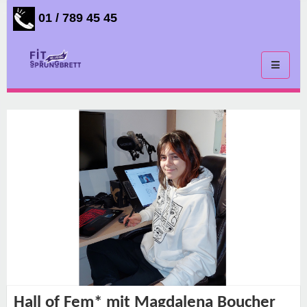
01 / 789 45 45
Toggle
navigati
Hall of Fem* mit Magdalena Boucher