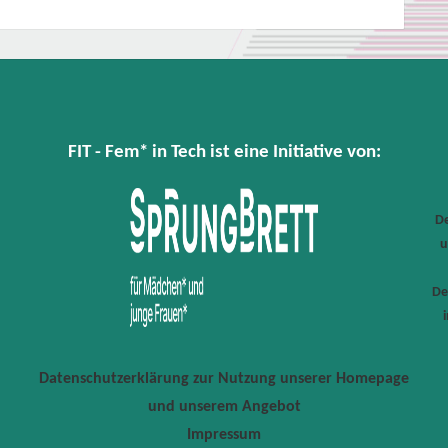
FIT - Fem* in Tech ist eine Initiative von:
De
u
De
Datenschutzerklärung zur Nutzung unserer Homepage
und unserem Angebot
Impressum