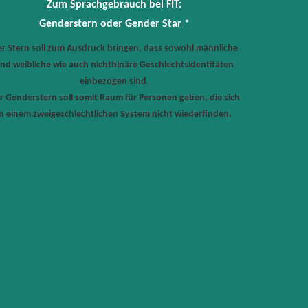
Zum Sprachgebrauch bei FIT:
Genderstern oder Gender Star *
r Stern soll zum Ausdruck bringen, dass sowohl männliche
nd weibliche wie auch nichtbinäre Geschlechtsidentitäten
einbezogen sind.
r Genderstern soll somit Raum für Personen geben, die sich
in einem zweigeschlechtlichen System nicht wiederfinden.