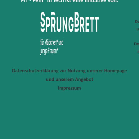
FIT - Fem* in Tech ist eine Initiative von:
De
u
De
Datenschutzerklärung zur Nutzung unserer Homepage
und unserem Angebot
Impressum