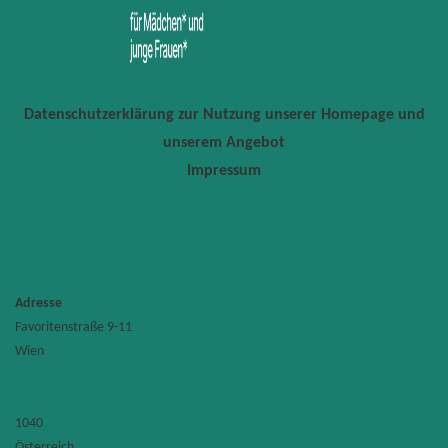
Datenschutzerklärung zur Nutzung unserer Homepage und
unserem Angebot
Impressum
Adresse
Favoritenstraße 9-11
TU
Wien
Wien
Informat
Labor
Favoriten
9-
11
1040
1040
Österreich