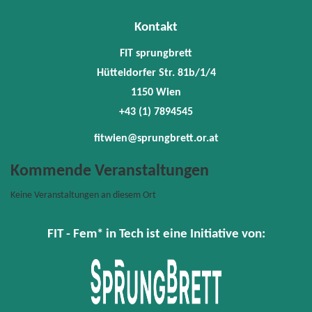
78945
fitwie
Kontakt
FIT sprungbrett
Hütteldorfer Str. 81b/1/4
1150 Wien
+43 (1) 7894545
fitwien@sprungbrett.or.at
Kommende Veranstaltungen
Keine Veranstaltungen an diesem Ort
FIT - Fem* in Tech ist eine Initiative von: