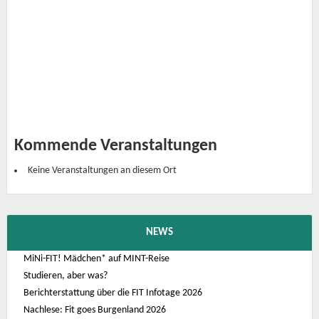
k
L
a
b
o
r
F
a
v
o
r
i
t
e
Kommende Veranstaltungen
n
s
t
Keine Veranstaltungen an diesem Ort
r
a
ß
e
9
-
NEWS
1
1
1
MiNi-FIT! Mädchen* auf MINT-Reise
0
Studieren, aber was?
4
0
Berichterstattung über die FIT Infotage 2026
-
W
Nachlese: Fit goes Burgenland 2026
i