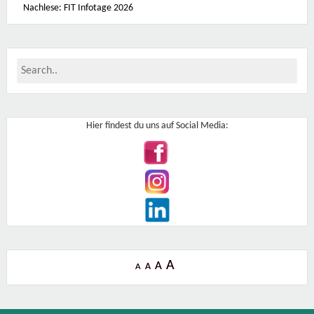
Nachlese: FIT Infotage 2026
e
n
Hier findest du uns auf Social Media:
A
A
A
A