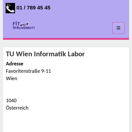
01 / 789 45 45
Toggle
navigati
TU Wien Informatik Labor
Adresse
Favoritenstraße 9-11
T
U
Wien
W
i
e
n
I
1040
n
f
Österreich
o
r
m
a
t
i