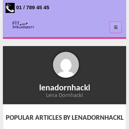
01 / 789 45 45
Toggle
navigati
lenadornhackl
Lena Dornhackl
POPULAR ARTICLES BY LENADORNHACKL