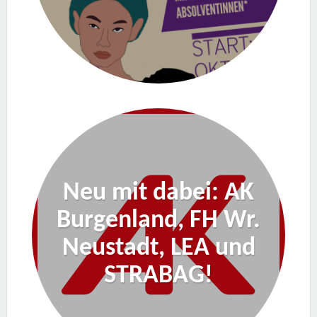
Neu mit dabei: AK
Burgenland, FH Wr.
Neustadt, LEA und
STRABAG!